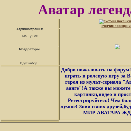
Аватар легенда
счетчик посещени
Администрация:
Mai Ty Lee
Модераторы:
Идет набор...
Добро пожаловать на форум!
играть в ролевую игру за 
героя из мульт-сериала "А
аанге"!А также вы можете
картинки,видео и прос
Регестрируйтесь! Чем бол
лучше! Зови своих друзей,буд
МИР АВАТАРА ЖД