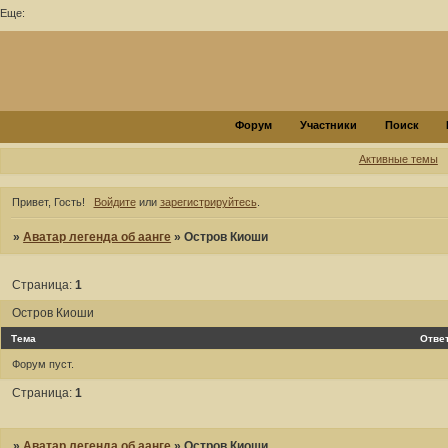
Еще:
Форум
Участники
Поиск
Активные темы
Привет, Гость!
Войдите
или
зарегистрируйтесь
.
»
Аватар легенда об аанге
»
Остров Киоши
Страница:
1
Остров Киоши
Тема
Отве
Форум пуст.
Страница:
1
»
Аватар легенда об аанге
»
Остров Киоши